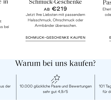
e in
Schmuck-Geschenke
Pa
€219
Eher
AB
ode
Jetzt Ihre Liebsten mit passendem
Halsschmuck, Ohrschmuck oder
t
Armbänder überraschen.
ss bei
SCHMUCK-GESCHENKE KAUFEN
Warum bei uns kaufen?
aus der
10.000 glückliche Paare und Bewertungen
101 Ta
sehr gut 4,9/5
für 