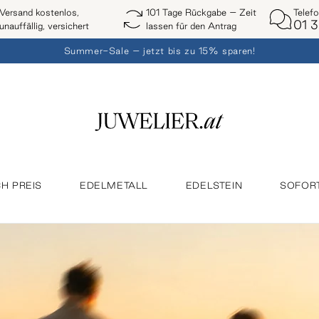
Telef
Versand kostenlos,
101 Tage Rückgabe – Zeit
01 3
unauffällig, versichert
lassen für den Antrag
Summer-Sale – jetzt bis zu 15% sparen!
H PREIS
EDELMETALL
EDELSTEIN
SOFOR