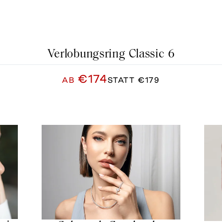
Verlobungsring Classic 6
€174
AB
STATT
€179