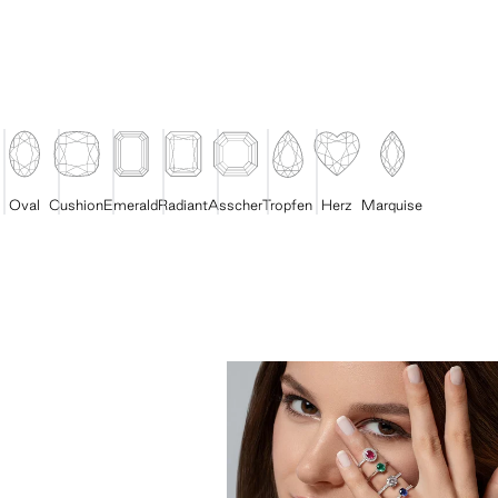
Oval
Cushion
Emerald
Radiant
Asscher
Tropfen
Herz
Marquise