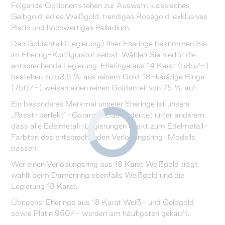
Folgende Optionen stehen zur Auswahl: klassisches
Gelbgold, edles Weißgold, trendiges Roségold, exklusives
Platin und hochwertiges Palladium.
Den Goldanteil (Legierung) Ihrer Eheringe bestimmen Sie
im Ehering-Konfigurator selbst. Wählen Sie hierfür die
entsprechende Legierung. Eheringe aus 14 Karat (585/-)
bestehen zu 58,5 % aus reinem Gold. 18-karätige Ringe
(750/-) weisen einen reinen Goldanteil von 75 % auf.
Ein besonderes Merkmal unserer Eheringe ist unsere
„Passt-perfekt“-Garantie. Das bedeutet unter anderem,
dass alle Edelmetall-Legierungen exakt zum Edelmetall-
Farbton des entsprechenden Verlobungsring-Modells
passen.
Wer einen Verlobungsring aus 18 Karat Weißgold trägt,
wählt beim Damenring ebenfalls Weißgold und die
Legierung 18 Karat.
Übrigens: Eheringe aus 18 Karat Weiß- und Gelbgold
sowie Platin 950/- werden am häufigsten gekauft.