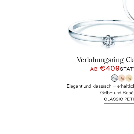
Verlobungsring Cla
€409
AB
STA
Wg
Rg
Gg
Elegant und klassisch – erhältli
Gelb- und Rosé
CLASSIC PET