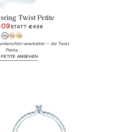
sring Twist Petite
409
STATT
€459
Wg
Rg
Gg
wunderschön verarbeitet – der Twist
Petite.
 PETITE ANSEHEN