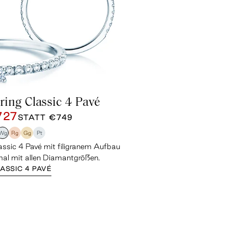
ring Classic 4 Pavé
727
STATT
€749
Wg
Rg
Gg
Pt
assic 4 Pavé mit filigranem Aufbau
mal mit allen Diamantgrößen.
ASSIC 4 PAVÉ