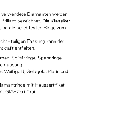
ge verwendete Diamanten werden
 Brillant bezeichnet.
Die Klassiker
sind die beliebtesten Ringe zum
sechs-teiligen Fassung kann der
kraft entfalten.
men: Solitärringe, Spannringe,
penfassung
er, Weißgold, Gelbgold, Platin und
 Diamantringe mit Hauszertifikat,
t GIA-Zertifikat