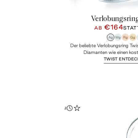
Verlobungsrin
€164
AB
STA
Ag
Wg
Rg
Gg
Der beliebte Verlobungsring Twi
Diamanten wie einen kost
TWIST ENTDE