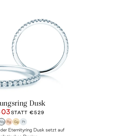
bungsring Dusk
503
STATT
€529
Wg
Rg
Gg
Pt
 der Eternityring Dusk setzt auf