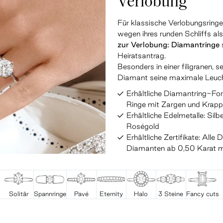
Verlobung
Für klassische Verlobungsrin
wegen ihres runden Schliffs als
zur Verlobung: Diamantringe
Heiratsantrag.
Besonders in einer filigranen, 
Diamant seine maximale Leucht
Erhältliche Diamantring-For
Ringe mit Zargen und Krap
Erhältliche Edelmetalle: Silb
Roségold
Erhältliche Zertifikate: Alle
Diamanten ab 0,50 Karat mi
Solitär
Spannringe
Pavé
Eternity
Halo
3 Steine
Fancy cuts