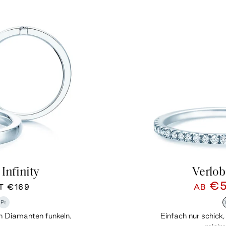
Infinity
Verlo
€
TT
€169
AB
Pt
n Diamanten funkeln.
Einfach nur schick,