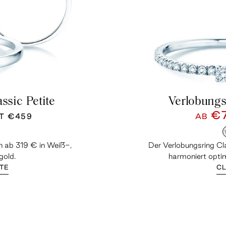
ssic Petite
Verlobungs
€
TT
€459
AB
ch ab 319 € in Weiß-,
Der Verlobungsring Cl
gold.
harmoniert opti
ITE
CL