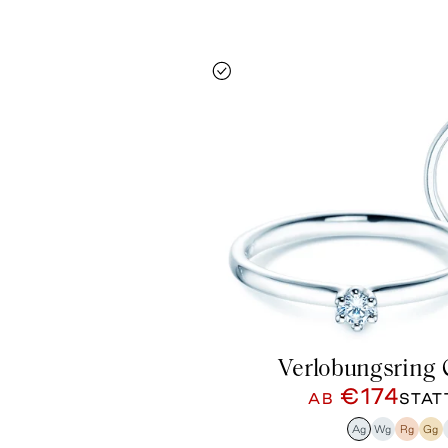
Verlobungsring 
€174
AB
STA
Ag
Wg
Rg
Gg