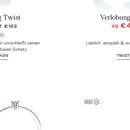
g Twist
Verlobung
€
TT
€169
AB
Pt
st umschließt seinen
Lieblich, verspielt & 
baren Schatz.
CKEN
TWIST