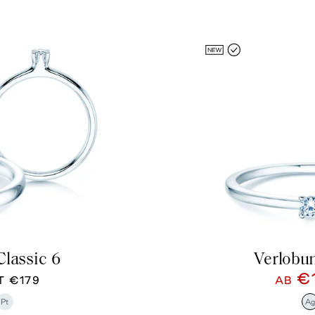
Classic 6
Verlobun
€
TT
€179
AB
Pt
A