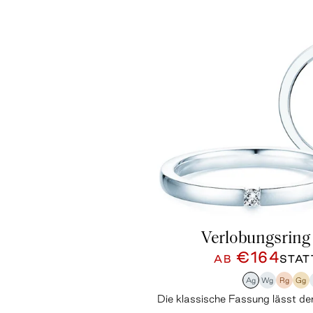
Verlobungsring 
€164
AB
STA
Ag
Wg
Rg
Gg
Die klassische Fassung lässt de