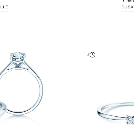
minim
ELLE
DUSK