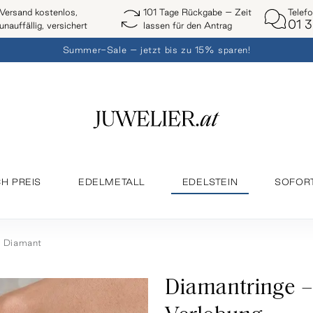
Telef
Versand kostenlos,
101 Tage Rückgabe – Zeit
01 3
unauffällig, versichert
lassen für den Antrag
Summer-Sale – jetzt bis zu 15% sparen!
H PREIS
EDELMETALL
EDELSTEIN
SOFOR
Diamant
Diamantringe – 