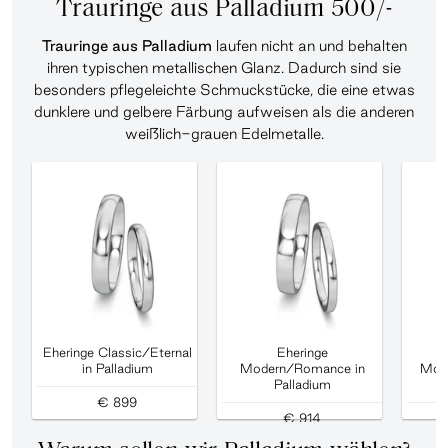
Trauringe aus Palladium 500/-
Trauringe aus Palladium
laufen nicht an und behalten
ihren typischen metallischen Glanz. Dadurch sind sie
besonders pflegeleichte Schmuckstücke, die eine etwas
dunklere und gelbere Färbung aufweisen als die anderen
weißlich-grauen Edelmetalle.
Eheringe Classic/Eternal
Eheringe
in Palladium
Modern/Romance in
Mod
Palladium
D
€ 899
€ 914