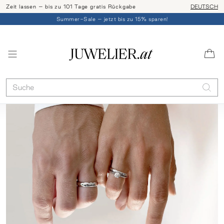
Zeit lassen – bis zu 101 Tage gratis Rückgabe
Ringgröße l
DEUTSCH
Summer-Sale – jetzt bis zu 15% sparen!