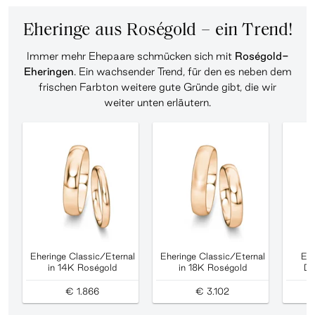
Eheringe aus Roségold – ein Trend!
Immer mehr Ehepaare schmücken sich mit
Roségold-
Eheringen
. Ein wachsender Trend, für den es neben dem
frischen Farbton weitere gute Gründe gibt, die wir
weiter unten erläutern.
Eheringe Classic/Eternal
Eheringe Classic/Eternal
Ehe
in 14K Roségold
in 18K Roségold
Di
€ 1.866
€ 3.102