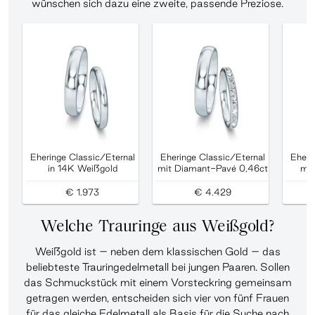
wünschen sich dazu eine zweite, passende Preziose.
Eheringe Classic/Eternal
Eheringe Classic/Eternal
Eheri
in 14K Weißgold
mit Diamant-Pavé 0,46ct
mit
€ 1.973
€ 4.429
Welche Trauringe aus Weißgold?
Weißgold ist – neben dem klassischen Gold – das
beliebteste Trauringedelmetall bei jungen Paaren. Sollen
das Schmuckstück mit einem Vorsteckring gemeinsam
getragen werden, entscheiden sich vier von fünf Frauen
für das gleiche Edelmetall als Basis für die Suche nach