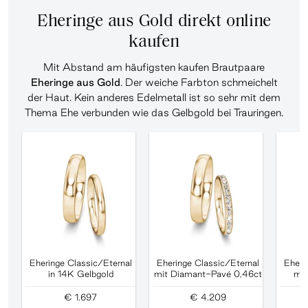
Eheringe aus Gold direkt online
kaufen
Mit Abstand am häufigsten kaufen Brautpaare
Eheringe aus Gold
. Der weiche Farbton schmeichelt
der Haut. Kein anderes Edelmetall ist so sehr mit dem
Thema Ehe verbunden wie das Gelbgold bei Trauringen.
Eheringe Classic/Eternal
Eheringe Classic/Eternal
Eheri
in 14K Gelbgold
mit Diamant-Pavé 0,46ct
mit
€ 1.697
€ 4.209