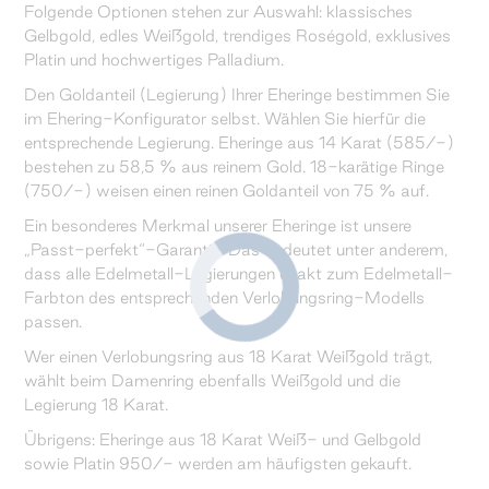
Folgende Optionen stehen zur Auswahl: klassisches
Gelbgold, edles Weißgold, trendiges Roségold, exklusives
Platin und hochwertiges Palladium.
Den Goldanteil (Legierung) Ihrer Eheringe bestimmen Sie
im Ehering-Konfigurator selbst. Wählen Sie hierfür die
entsprechende Legierung. Eheringe aus 14 Karat (585/-)
bestehen zu 58,5 % aus reinem Gold. 18-karätige Ringe
(750/-) weisen einen reinen Goldanteil von 75 % auf.
Ein besonderes Merkmal unserer Eheringe ist unsere
„Passt-perfekt“-Garantie. Das bedeutet unter anderem,
dass alle Edelmetall-Legierungen exakt zum Edelmetall-
Farbton des entsprechenden Verlobungsring-Modells
passen.
Wer einen Verlobungsring aus 18 Karat Weißgold trägt,
wählt beim Damenring ebenfalls Weißgold und die
Legierung 18 Karat.
Übrigens: Eheringe aus 18 Karat Weiß- und Gelbgold
sowie Platin 950/- werden am häufigsten gekauft.