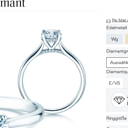
amant
Per Mail
Edelmetall
Wg
Diamantgr
Auswähl
Diamantqua
E/VS
Ringgröße