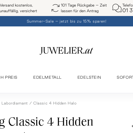
Telef
Versand kostenlos,
101 Tage Rückgabe – Zeit
01 3
unauffällig, versichert
lassen für den Antrag
Summer-Sale – jetzt bis zu 15% sparen!
H PREIS
EDELMETALL
EDELSTEIN
SOFOR
Labordiamant
Classic 4 Hidden Halo
g Classic 4 Hidden