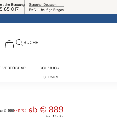
onische Beratung
Sprache:
Deutsch
5 85 017
FAQ – häufige Fragen
SUCHE
T VERFÜGBAR
SCHMUCK
SERVICE
ab
€ 889
ab
€ 999
(-11 %)
inkl. MwSt.