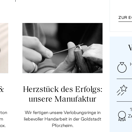
ZUR 
H
 &
Herzstück des Erfolgs:
unsere Manufaktur
rton
Wir fertigen unsere Verlobungsringe in
Ze
em
liebevoller Handarbeit in der Goldstadt
ox.
Pforzheim.