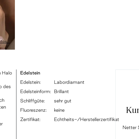
tos...
n Halo
Edelstein
Edelstein:
Labordiamant
b des
Edelsteinform:
Brillant
ch
Schliffgüte:
sehr gut
ten
Ku
Fluoreszenz:
keine
Zertifikat:
Echtheits-/Herstellerzertifikat
er
Netter 