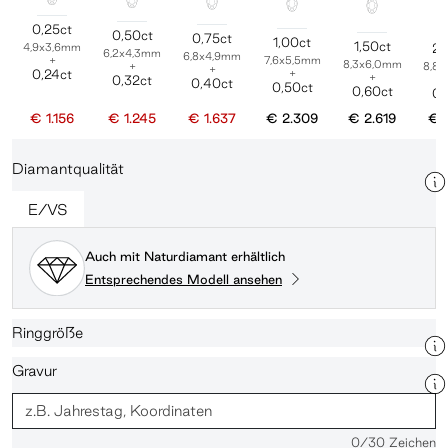
0,25ct
0,50ct
0,75ct
1,00ct
1,50ct
4,9x3,6mm
2,
6,2x4,3mm
6,8x4,9mm
+
7,6x5,5mm
8,3x6,0mm
+
8,8
+
0,24ct
+
+
0,32ct
0,40ct
0,50ct
0,60ct
0,
€ 1.156
€ 1.245
€ 1.637
€ 2.309
€ 2.619
€ 
Diamantqualität
E/VS
Auch mit Naturdiamant erhältlich
Entsprechendes Modell ansehen
Ringgröße
Gravur
0
/30 Zeichen