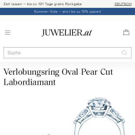
Zeit lassen – bis zu 101 Tage gratis Rückgabe
Ringgröße l
DEUTSCH
Summer-Sale – jetzt bis zu 15% sparen!
Verlobungsring Oval Pear Cut
Labordiamant