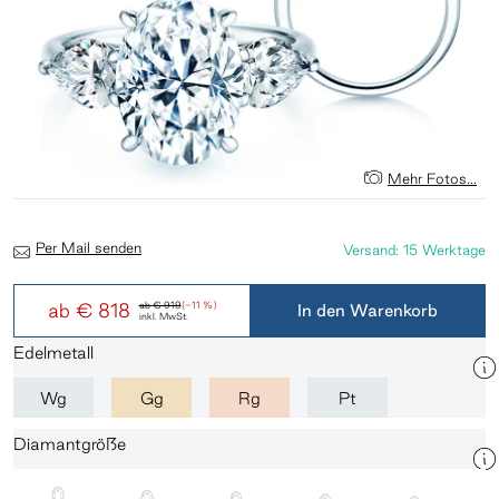
Mehr Fotos...
Per Mail senden
Versand: 15 Werktage
ab
€ 818
ab
€ 919
(-11 %)
In den Warenkorb
inkl. MwSt.
Edelmetall
Wg
Gg
Rg
Pt
Diamantgröße