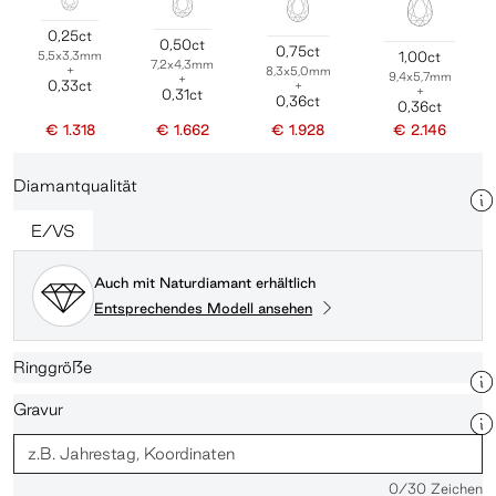
0,25ct
0,50ct
0,75ct
5,5x3,3mm
1,00ct
7,2x4,3mm
+
8,3x5,0mm
9,4x5,7mm
+
0,33ct
+
+
0,31ct
0,36ct
0,36ct
€ 1.318
€ 1.662
€ 1.928
€ 2.146
Diamantqualität
E/VS
Auch mit Naturdiamant erhältlich
Entsprechendes Modell ansehen
Ringgröße
Gravur
0
/30 Zeichen