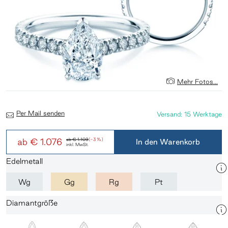
Mehr Fotos...
Per Mail senden
Versand: 15 Werktage
ab
€ 1.076
ab
€ 1.109
(-3 %)
In den Warenkorb
inkl. MwSt.
Edelmetall
Wg
Gg
Rg
Pt
Diamantgröße