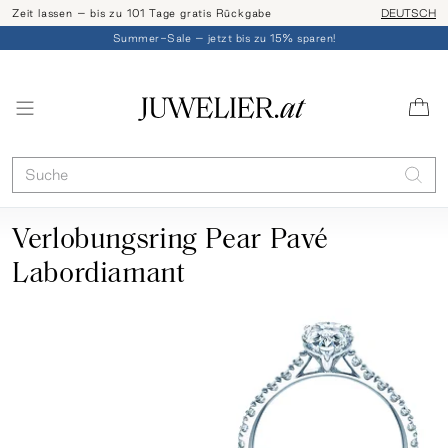
Zeit lassen – bis zu 101 Tage gratis Rückgabe
Ringgröße l
DEUTSCH
Summer-Sale – jetzt bis zu 15% sparen!
Verlobungsring Pear Pavé
Labordiamant