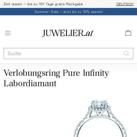
Zeit lassen – bis zu 101 Tage gratis Rückgabe
Ringgröße l
DEUTSCH
Summer-Sale – jetzt bis zu 15% sparen!
Verlobungsring Pure Infinity
Labordiamant