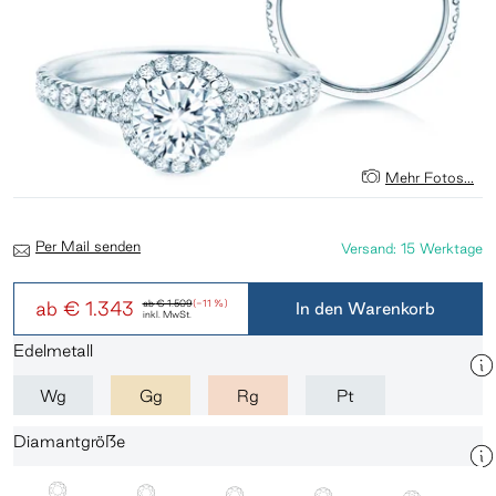
Mehr Fotos...
Per Mail senden
Versand: 15 Werktage
ab
€ 1.343
ab
€ 1.509
(-11 %)
In den Warenkorb
inkl. MwSt.
Edelmetall
Wg
Gg
Rg
Pt
Diamantgröße