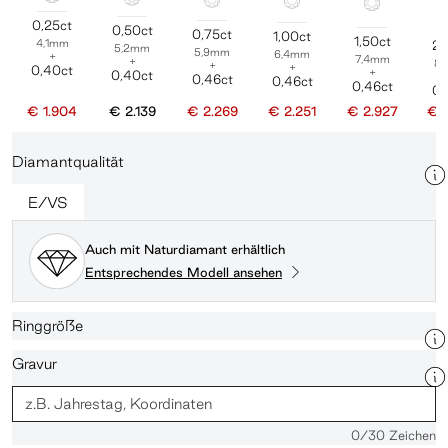
0,25ct
0,50ct
0,75ct
1,00ct
1,50ct
4,1mm
2,
5,2mm
5,9mm
6,4mm
+
7,4mm
+
8
+
+
0,40ct
+
0,40ct
0,46ct
0,46ct
0,46ct
0,
€ 1.904
€ 2.139
€ 2.269
€ 2.251
€ 2.927
€ 
Diamantqualität
E/VS
Auch mit Naturdiamant erhältlich
Entsprechendes Modell ansehen
Ringgröße
Gravur
0
/30 Zeichen