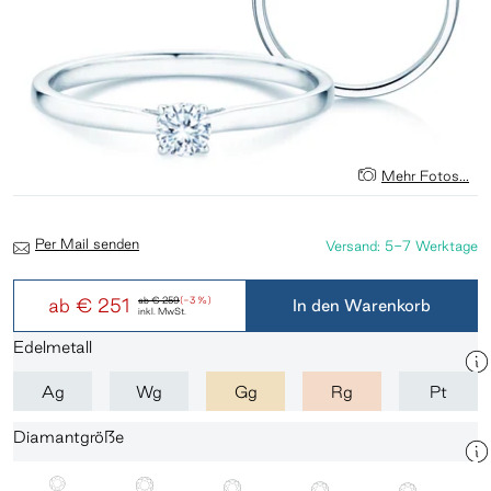
Mehr Fotos...
Per Mail senden
Versand: 5-7 Werktage
ab
€ 251
ab
€ 259
(-3 %)
In den Warenkorb
inkl. MwSt.
Edelmetall
Ag
Wg
Gg
Rg
Pt
Diamantgröße