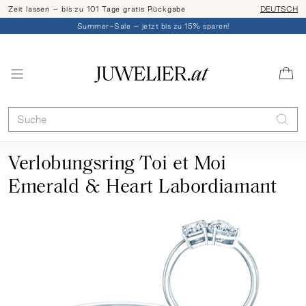
Zeit lassen – bis zu 101 Tage gratis Rückgabe
Ringgröße l
DEUTSCH
Summer-Sale – jetzt bis zu 15% sparen!
Verlobungsring Toi et Moi
Emerald & Heart Labordiamant