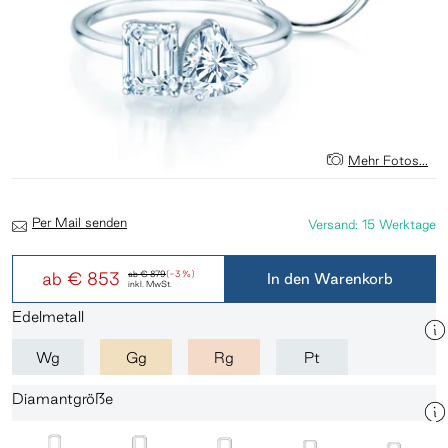
Mehr Fotos...
Per Mail senden
Versand: 15 Werktage
ab
€ 853
ab
€ 879
(-3 %)
In den Warenkorb
inkl. MwSt.
Edelmetall
Wg
Gg
Rg
Pt
Diamantgröße