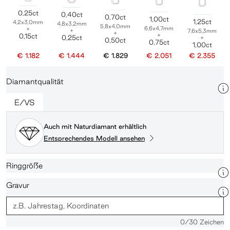
0,25ct
0,40ct
0,70ct
1,00ct
1,25ct
4,2x3,0mm
4,8x3,2mm
5,8x4,0mm
6,6x4,7mm
+
+
7,6x5,3mm
+
+
0,15ct
0,25ct
+
0,50ct
0,75ct
1,00ct
€ 1.182
€ 1.444
€ 1.829
€ 2.051
€ 2.355
Diamantqualität
E/VS
Auch mit Naturdiamant erhältlich
Entsprechendes Modell ansehen
Ringgröße
Gravur
0
/30 Zeichen