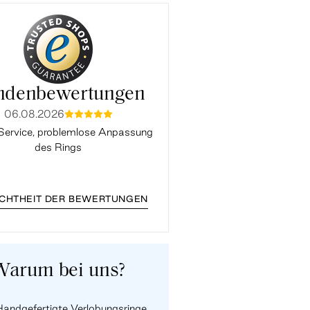
ndenbewertungen
06.08.2026
03.08.2026
mmmmm
mmmmm
Service, problemlose Anpassung
Alles Perfekt. Vielen Da
des Rings
ECHTHEIT DER BEWERTUNGEN
Warum bei uns?
andgefertigte Verlobungsringe