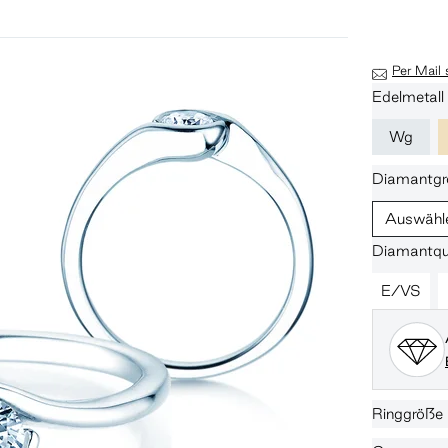
Per Mail
Edelmetall
Wg
Diamantgr
Auswähl
Diamantqua
E/VS
Ringgröße