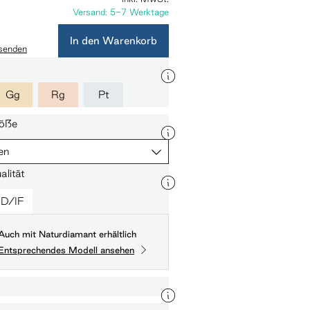
Versand: 5-7 Werktage
In den Warenkorb
 senden
Gg
Rg
Pt
öße
en
lität
D/IF
Auch mit Naturdiamant erhältlich
Entsprechendes Modell ansehen