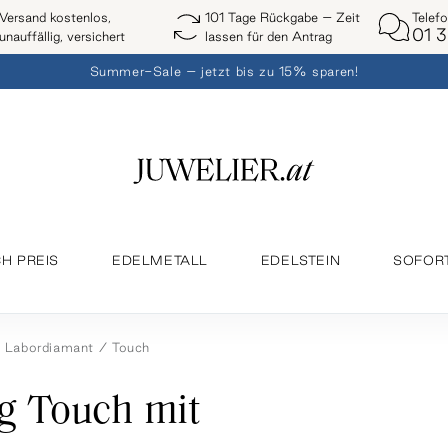
Telef
Versand kostenlos,
101 Tage Rückgabe – Zeit
01 3
unauffällig, versichert
lassen für den Antrag
Summer-Sale – jetzt bis zu 15% sparen!
H PREIS
EDELMETALL
EDELSTEIN
SOFOR
Labordiamant
Touch
g Touch mit