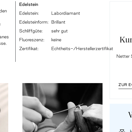
Edelstein
iden
Edelstein:
Labordiamant
Edelsteinform:
Brillant
g
Schliffgüte:
sehr gut
ranes
Ku
Fluoreszenz:
keine
sse.
Zertifikat:
Echtheits-/Herstellerzertifikat
Netter 
ZUR 
H