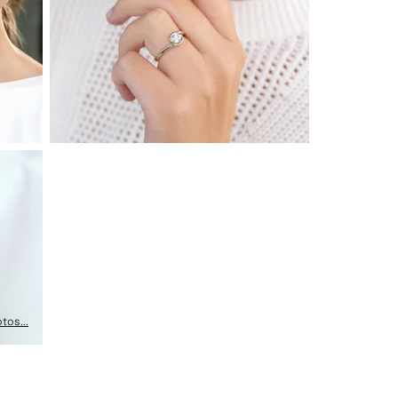
tos...