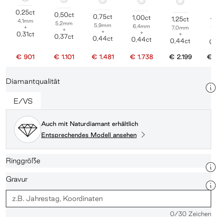
0,25ct
0,50ct
0,75ct
1,00ct
1,25ct
1,
4,1mm
5,2mm
5,9mm
6,4mm
+
7,0mm
7
+
+
+
0,31ct
+
0,37ct
0,44ct
0,44ct
0,44ct
0,
€ 901
€ 1.101
€ 1.481
€ 1.738
€ 2.199
€ 
Diamantqualität
E/VS
Auch mit Naturdiamant erhältlich
Entsprechendes Modell ansehen
Ringgröße
Gravur
0
/30 Zeichen