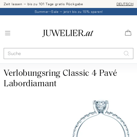
Zeit lassen – bis zu 101 Tage gratis Rückgabe
Ringgröße l
DEUTSCH
Summer-Sale – jetzt bis zu 15% sparen!
Verlobungsring Classic 4 Pavé
Labordiamant