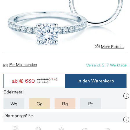
Mehr Fotos...
Per Mail senden
Versand: 5-7 Werktage
ab
€ 630
ab
€ 649
(-3 %)
In den Warenkorb
inkl. MwSt.
Edelmetall
Wg
Gg
Rg
Pt
Diamantgröße