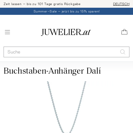
Zeit lassen – bis zu 101 Tage gratis Rückgabe
Ringgröße l
DEUTSCH
Summer-Sale – jetzt bis zu 15% sparen!
Buchstaben-Anhänger Dalí