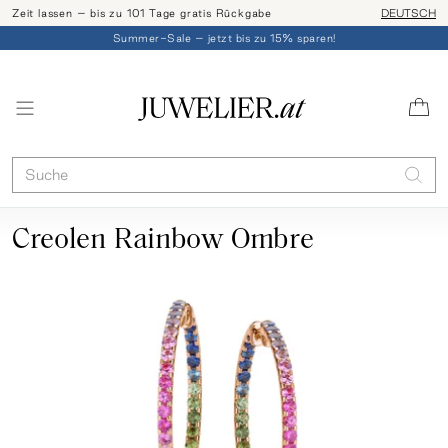
Zeit lassen – bis zu 101 Tage gratis Rückgabe
Ringgröße l
DEUTSCH
Summer-Sale – jetzt bis zu 15% sparen!
Creolen Rainbow Ombre