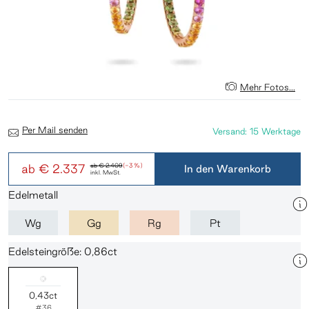
Mehr Fotos...
Per Mail senden
Versand: 15 Werktage
ab
€ 2.337
ab
€ 2.409
(-3 %)
In den Warenkorb
inkl. MwSt.
Edelmetall
Wg
Gg
Rg
Pt
Edelsteingröße: 0,86ct
0,43ct
#36