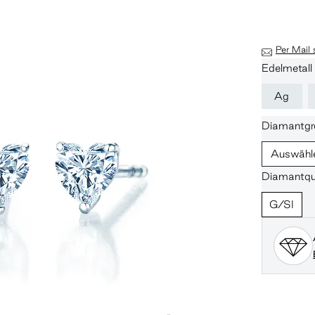
Per Mail
Edelmetall
Ag
Diamantgr
Auswähl
Diamantqua
G/SI