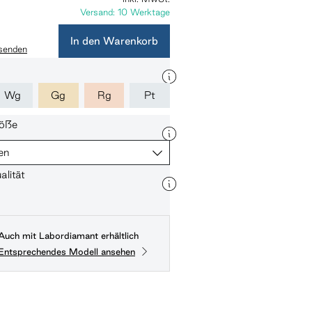
Versand: 10 Werktage
In den Warenkorb
 senden
Wg
Gg
Rg
Pt
öße
en
lität
Auch mit Labordiamant erhältlich
Entsprechendes Modell ansehen