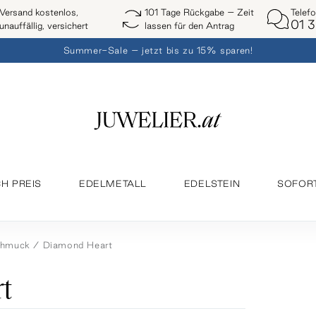
Telef
Versand kostenlos,
101 Tage Rückgabe – Zeit
01 3
unauffällig, versichert
lassen für den Antrag
Summer-Sale – jetzt bis zu 15% sparen!
H PREIS
EDELMETALL
EDELSTEIN
SOFOR
chmuck
Diamond Heart
t