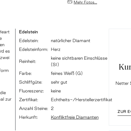
Mehr Fotos...
Heart
Edelstein
e
Edelstein:
natürlicher Diamant
gen
Edelsteinform:
Herz
rd es
 zwei
keine sichtbaren Einschlüsse
Reinheit:
(SI)
Ku
form
Farbe:
feines Weiß (G)
Schliffgüte:
sehr gut
Netter 
Fluoreszenz:
keine
die
al zur
Zertifikat:
Echtheits-/Herstellerzertifikat
Anzahl Steine:
2
ZUR 
Herkunft:
Konfliktfreie Diamanten