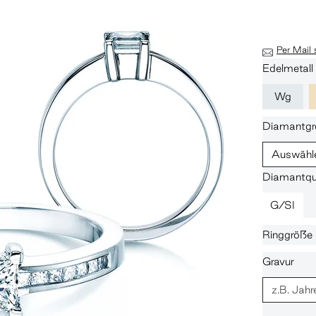
Per Mail
Edelmetall
Wg
Diamantgr
Auswähl
Diamantqua
G/SI
Ringgröße
Gravur