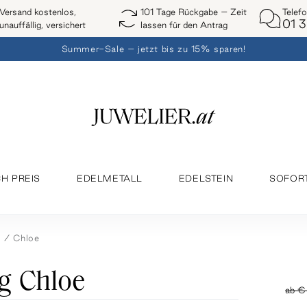
Telef
Versand kostenlos,
101 Tage Rückgabe – Zeit
01 3
unauffällig, versichert
lassen für den Antrag
Summer-Sale – jetzt bis zu 15% sparen!
H PREIS
EDELMETALL
EDELSTEIN
SOFOR
s
Chloe
g Chloe
ab
€ 