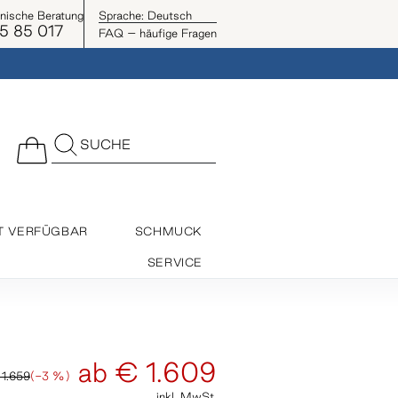
onische Beratung
Sprache:
Deutsch
5 85 017
FAQ – häufige Fragen
SUCHE
T VERFÜGBAR
SCHMUCK
SERVICE
ab
€ 1.609
1.659
(-3 %)
inkl. MwSt.