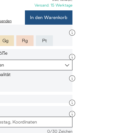
Versand: 15 Werktage
In den Warenkorb
 senden
Gg
Rg
Pt
öße
en
lität
0
/30 Zeichen