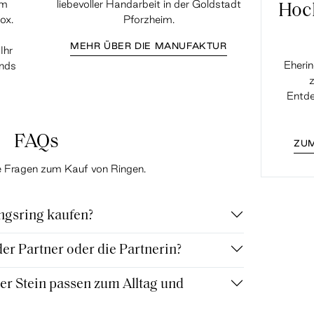
em
liebevoller Handarbeit in der Goldstadt
Hoc
ox.
Pforzheim.
MEHR ÜBER DIE MANUFAKTUR
Ihr
Eherin
ands
z
Entde
FAQs
ZUM
te Fragen zum Kauf von Ringen.
ngsring kaufen?
r Partner oder die Partnerin?
r Stein passen zum Alltag und