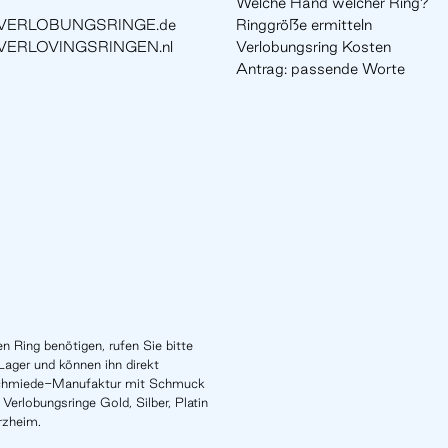
Welche Hand welcher Ring?
VERLOBUNGSRINGE.de
Ringgröße ermitteln
VERLOVINGSRINGEN.nl
Verlobungsring Kosten
Antrag: passende Worte
n Ring benötigen, rufen Sie bitte
Lager und können ihn direkt
schmiede-Manufaktur mit Schmuck
Verlobungsringe Gold, Silber, Platin
rzheim.