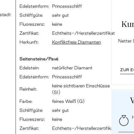
Edelsteinform:
Princessschliff
dstadt
Schliffgüte:
sehr gut
Ku
Fluoreszenz:
keine
Zertifikat:
Echtheits-/Herstellerzertifikat
Netter 
Herkunft:
Konfliktfreie Diamanten
Seitensteine/Pavé
Edelstein:
natürlicher Diamant
ZUR 
Edelsteinform:
Princessschliff
keine sichtbaren Einschlüsse
Reinheit:
(SI)
Farbe:
feines Weiß (G)
Schliffgüte:
sehr gut
H
Fluoreszenz:
keine
Zertifikat:
Echtheits-/Herstellerzertifikat