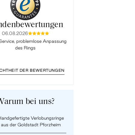
ndenbewertungen
06.08.2026
03.08.2026
mmmmm
mmmmm
Service, problemlose Anpassung
Alles Perfekt. Vielen Da
des Rings
ECHTHEIT DER BEWERTUNGEN
Warum bei uns?
andgefertigte Verlobungsringe
aus der Goldstadt Pforzheim