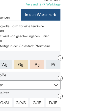
Versand: 2-7 Werktage
In den Warenkorb
 senden
volle Form für eine feminine
tte
t wird von geschwungenen Linien
mt
ertigt in der Goldstadt Pforzheim
Wg
Gg
Rg
Pt
öße
en
lität
G/SI
G/VS
G/IF
D/IF