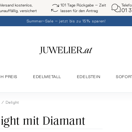
Telef
Versand kostenlos,
101 Tage Rückgabe – Zeit
01 3
unauffällig, versichert
lassen für den Antrag
Summer-Sale – jetzt bis zu 15% sparen!
H PREIS
EDELMETALL
EDELSTEIN
SOFOR
e
Delight
light mit Diamant