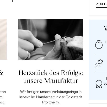
ZUR 
H
 &
Herzstück des Erfolgs:
unsere Manufaktur
Ze
rton
Wir fertigen unsere Verlobungsringe in
em
liebevoller Handarbeit in der Goldstadt
ox.
Pforzheim.