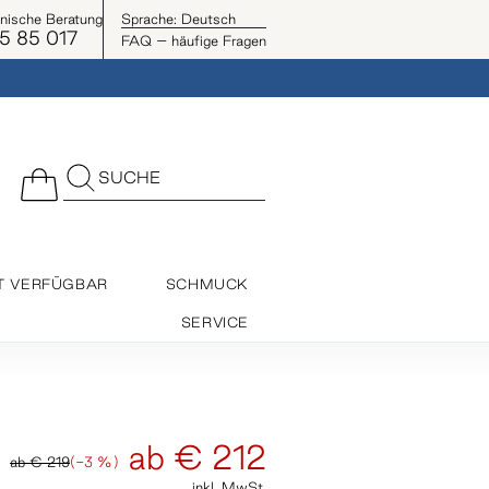
onische Beratung
Sprache:
Deutsch
5 85 017
FAQ – häufige Fragen
SUCHE
T VERFÜGBAR
SCHMUCK
SERVICE
ab
€ 212
ab
€ 219
(-3 %)
inkl. MwSt.