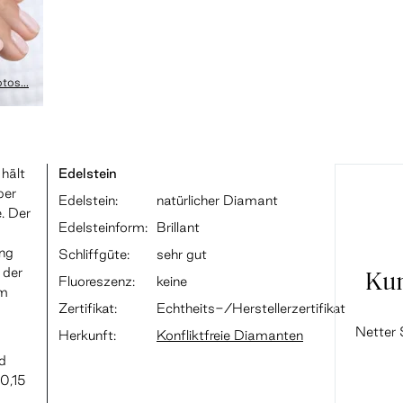
tos...
 hält
Edelstein
ber
Edelstein:
natürlicher Diamant
e. Der
Edelsteinform:
Brillant
ing
Schliffgüte:
sehr gut
 der
Ku
Fluoreszenz:
keine
im
Zertifikat:
Echtheits-/Herstellerzertifikat
Netter 
Herkunft:
Konfliktfreie Diamanten
ld
 0,15