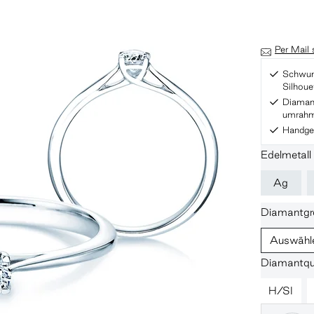
Per Mail
Schwung
Silhoue
Diaman
umrah
Handgef
Edelmetall
Ag
Diamantgr
Auswähl
Diamantqua
H/SI