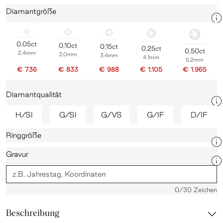
Diamantgröße
0,05ct
0,10ct
0,15ct
0,25ct
0,50ct
2,4mm
3,0mm
3,4mm
4,1mm
5,2mm
€ 736
€ 833
€ 988
€ 1.105
€ 1.965
Diamantqualität
H/SI
G/SI
G/VS
G/IF
D/IF
Ringgröße
Gravur
0
/30 Zeichen
Beschreibung