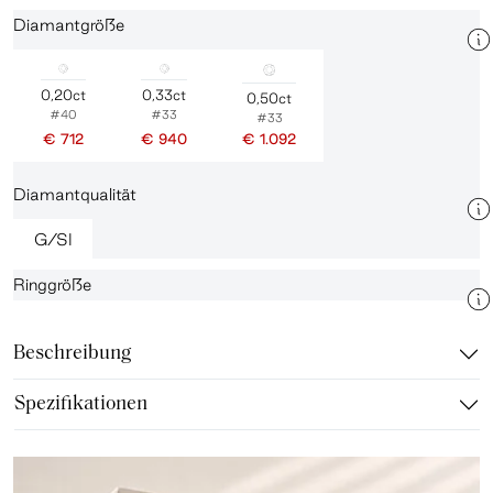
Diamantgröße
0,20ct
0,33ct
0,50ct
#40
#33
#33
€ 712
€ 940
€ 1.092
Diamantqualität
G/SI
Ringgröße
Beschreibung
Spezifikationen