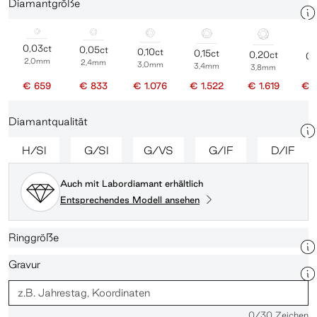
Diamantgröße
0,03ct
0,05ct
0,10ct
0,15ct
0,20ct
0,
2,0mm
2,4mm
3,0mm
3,4mm
3,8mm
4
€ 659
€ 833
€ 1.076
€ 1.522
€ 1.619
€ 
Diamantqualität
H/SI
G/SI
G/VS
G/IF
D/IF
Auch mit Labordiamant erhältlich
Entsprechendes Modell ansehen
Ringgröße
Gravur
0
/30 Zeichen