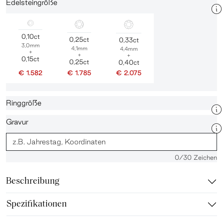
Edelsteingröße
0,10ct
0,25ct
0,33ct
3,0mm
4,1mm
4,4mm
+
+
+
0,15ct
0,25ct
0,40ct
€ 1.582
€ 1.785
€ 2.075
Ringgröße
Gravur
0
/30 Zeichen
Beschreibung
Spezifikationen