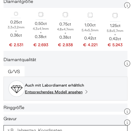
Diamantgröße
0,25ct
0,50ct
0,75ct
1,00ct
1,25ct
3,3x3,2mm
4,3x4,1mm
4,8x4,7mm
5,4x5,3mm
5,8x5,7mm
+
+
+
+
+
0,36ct
0,38ct
0,38ct
0,42ct
0,42ct
€ 2.531
€ 2.693
€ 2.938
€ 4.221
€ 5.243
Diamantqualität
G/VS
Auch mit Labordiamant erhältlich
Entsprechendes Modell ansehen
Ringgröße
Gravur