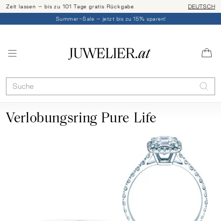
Zeit lassen – bis zu 101 Tage gratis Rückgabe
Ringgröße l
DEUTSCH
Summer-Sale – jetzt bis zu 15% sparen!
Verlobungsring Pure Life