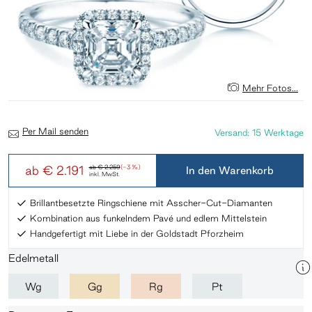
Mehr Fotos...
Per Mail senden
Versand: 15 Werktage
ab
€ 2.191
ab
€ 2.259
(-3 %)
In den Warenkorb
inkl. MwSt.
Brillantbesetzte Ringschiene mit Asscher-Cut-Diamanten
Kombination aus funkelndem Pavé und edlem Mittelstein
Handgefertigt mit Liebe in der Goldstadt Pforzheim
Edelmetall
Wg
Gg
Rg
Pt