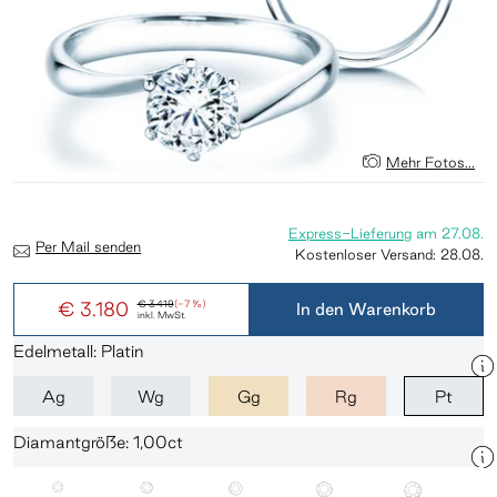
Mehr Fotos...
Express-Lieferung
am
27.08.
Per Mail senden
Kostenloser Versand:
28.08.
€ 3.180
€ 3.419
(-7 %)
In den Warenkorb
inkl. MwSt.
Edelmetall: Platin
Ag
Wg
Gg
Rg
Pt
Diamantgröße: 1,00ct