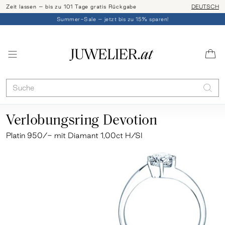
Zeit lassen – bis zu 101 Tage gratis Rückgabe
Ringgröße l
DEUTSCH
Summer-Sale – jetzt bis zu 15% sparen!
Verlobungsring Devotion
Platin 950/- mit Diamant 1,00ct H/SI