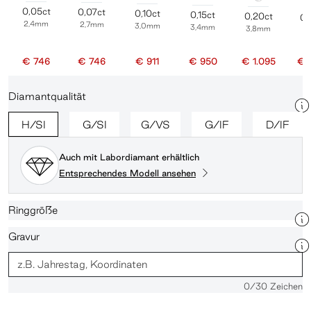
0,05ct
0,07ct
0,10ct
0,15ct
0,20ct
0,
2,4mm
2,7mm
3,0mm
3,4mm
3,8mm
4
€ 746
€ 746
€ 911
€ 950
€ 1.095
€ 
Diamantqualität
H/SI
G/SI
G/VS
G/IF
D/IF
Auch mit Labordiamant erhältlich
Entsprechendes Modell ansehen
Ringgröße
Gravur
0
/30 Zeichen