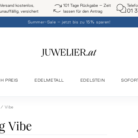
Telef
Versand kostenlos,
101 Tage Rückgabe – Zeit
01 3
unauffällig, versichert
lassen für den Antrag
Summer-Sale – jetzt bis zu 15% sparen!
H PREIS
EDELMETALL
EDELSTEIN
SOFOR
Vibe
g Vibe