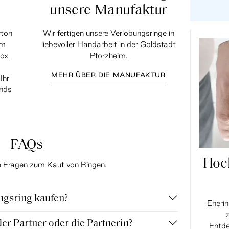
unsere Manufaktur
rton
Wir fertigen unsere Verlobungsringe in
em
liebevoller Handarbeit in der Goldstadt
ox.
Pforzheim.
MEHR ÜBER DIE MANUFAKTUR
Ihr
ands
FAQs
Hoc
te Fragen zum Kauf von Ringen.
ngsring kaufen?
Eherin
z
r Partner oder die Partnerin?
Entde