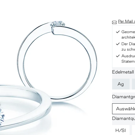
Per Mail
Geometr
archit
Der Di
zu sch
Ausdru
Statem
Edelmetall
Ag
Diamantgr
Auswähl
Diamantqua
H/SI