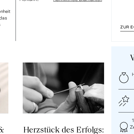
nheit
 das
s
ZUR 
H
Ze
 &
Herzstück des Erfolgs: