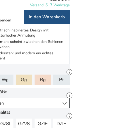
Versand: 5-7 Werktage
In den Warenkorb
 senden
isch inspiriertes Design mit
ektonischer Anmutung
amant scheint zwischen den Schienen
weben
cksstark und modern ein echtes
ent
Wg
Gg
Rg
Pt
öße
en
lität
G/SI
G/VS
G/IF
D/IF