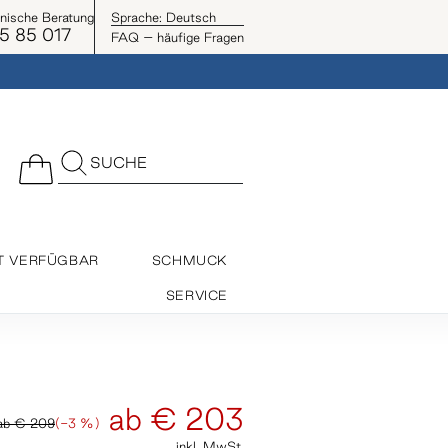
onische Beratung
Sprache:
Deutsch
5 85 017
FAQ – häufige Fragen
SUCHE
T VERFÜGBAR
SCHMUCK
SERVICE
ab
€ 203
ab
€ 209
(-3 %)
inkl. MwSt.