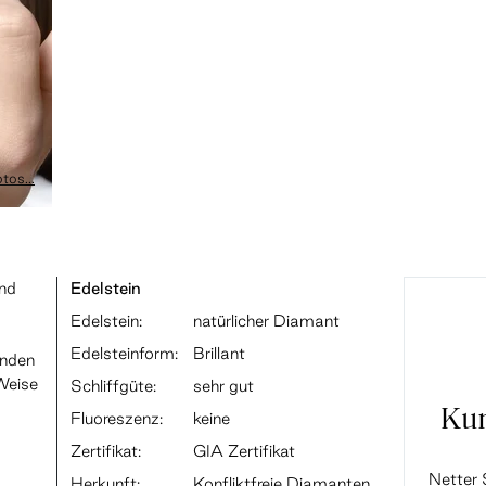
tos...
und
Edelstein
Edelstein:
natürlicher Diamant
Edelsteinform:
Brillant
lnden
Weise
Schliffgüte:
sehr gut
Ku
Fluoreszenz:
keine
Zertifikat:
GIA Zertifikat
Netter 
Herkunft:
Konfliktfreie Diamanten