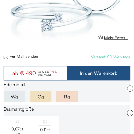
Mehr Fotos...
Per Mail senden
Versand: 20 Werktage
ab
€ 490
ab
€ 539
(-9 %)
In den Warenkorb
inkl. MwSt.
Edelmetall
Wg
Gg
Rg
Diamantgröße
0,07ct
0,11ct