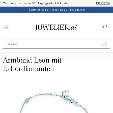
Zeit lassen – bis zu 101 Tage gratis Rückgabe
Ringgröße l
DEUTSCH
Summer-Sale – jetzt bis zu 15% sparen!
Armband Leon mit
Labordiamanten