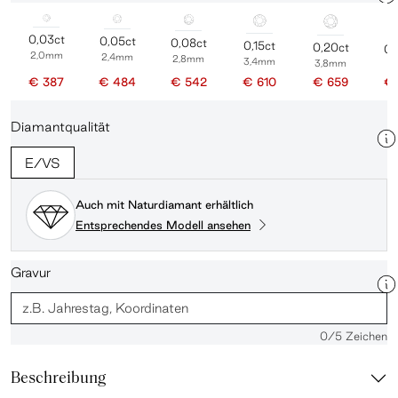
0,03ct
0,05ct
0,08ct
0,15ct
0,20ct
0,
2,0mm
2,4mm
2,8mm
3,4mm
3,8mm
4
€ 387
€ 484
€ 542
€ 610
€ 659
€ 
Diamantqualität
E/VS
Auch mit Naturdiamant erhältlich
Entsprechendes Modell ansehen
Gravur
0
/5 Zeichen
Beschreibung