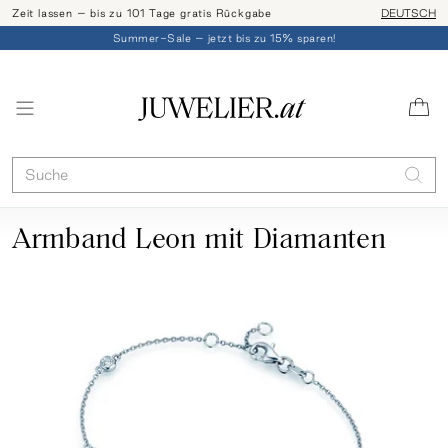
Zeit lassen – bis zu 101 Tage gratis Rückgabe
Ringgröße l
DEUTSCH
Summer-Sale – jetzt bis zu 15% sparen!
Armband Leon mit Diamanten