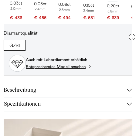
0,03ct
0,05ct
0,08ct
0,15ct
0,20ct
0,
2,0mm
2,4mm
2,8mm
3,4mm
3,8mm
4
€ 436
€ 455
€ 494
€ 581
€ 639
€ 
Diamantqualität
G/SI
Auch mit Labordiamant erhältlich
Entsprechendes Modell ansehen
Beschreibung
Spezifikationen