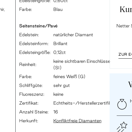
Edelsteingröße:
0,60ct
Ku
ir,
Farbe:
Blau
Seitensteine/Pavé
Netter 
Edelstein:
natürlicher Diamant
Edelsteinform:
Brillant
Edelsteingröße:
0,12ct
ZUR 
keine sichtbaren Einschlüsse
Reinheit:
(SI)
Farbe:
feines Weiß (G)
Schliffgüte:
sehr gut
Fluoreszenz:
keine
H
Zertifikat:
Echtheits-/Herstellerzertifikat
Anzahl Steine:
16
Herkunft:
Konfliktfreie Diamanten