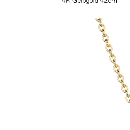
14K Gelbgold
42cm