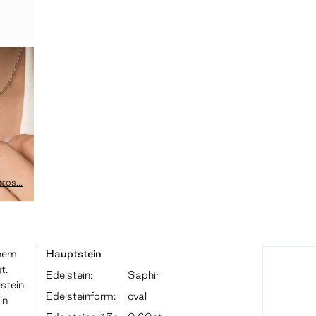
tos...
inem
Hauptstein
t.
Edelstein:
Saphir
stein
Edelsteinform:
oval
in