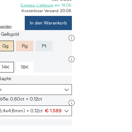
Express-Lieferung
am
19.08.
Kostenloser Versand:
20.08.
In den Warenkorb
 senden
: Gelbgold
Gg
Rg
Pt
14K
18K
Saphir
r
röße: 0,60ct + 0,12ct
6,4x4,6mm)
+ 0,12ct
€ 1.589