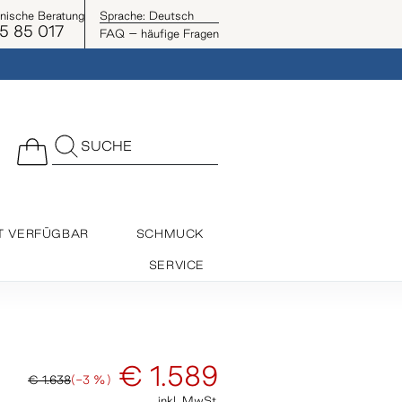
onische Beratung
Sprache:
Deutsch
5 85 017
FAQ – häufige Fragen
SUCHE
T VERFÜGBAR
SCHMUCK
SERVICE
€ 1.589
€ 1.638
(-3 %)
inkl. MwSt.