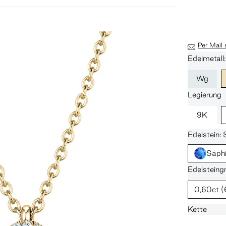
Per Mail
Edelmetall
Wg
Legierung
9K
Edelstein: 
Saphi
Edelsteing
0,60ct
(
Kette