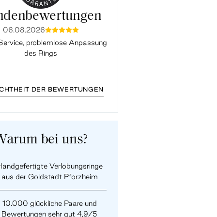
ndenbewertungen
06.08.2026
03.08.2026
mmmmm
mmmmm
Service, problemlose Anpassung
Alles Perfekt. Vielen Da
des Rings
ECHTHEIT DER BEWERTUNGEN
Warum bei uns?
andgefertigte Verlobungsringe
aus der Goldstadt Pforzheim
10.000 glückliche Paare und
Bewertungen sehr gut 4,9/5