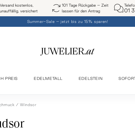
Telef
Versand kostenlos,
101 Tage Rückgabe – Zeit
01 3
unauffällig, versichert
lassen für den Antrag
Summer-Sale – jetzt bis zu 15% sparen!
H PREIS
EDELMETALL
EDELSTEIN
SOFOR
schmuck
Windsor
dsor