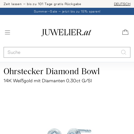
Zeit lassen – bis zu 101 Tage gratis Rückgabe
Ringgröße l
DEUTSCH
Summer-Sale – jetzt bis zu 15% sparen!
Ohrstecker Diamond Bowl
14K Weißgold mit Diamanten 0,30ct G/SI