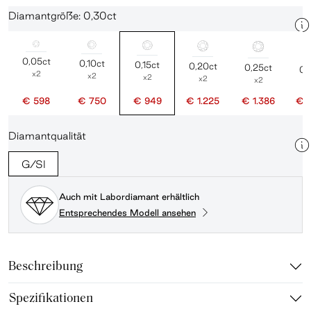
Diamantgröße: 0,30ct
0,05ct
0,10ct
0,15ct
0,20ct
0,25ct
0,
x2
x2
x2
x2
x2
€ 598
€ 750
€ 949
€ 1.225
€ 1.386
€ 
Diamantqualität
G/SI
Auch mit Labordiamant erhältlich
Entsprechendes Modell ansehen
Beschreibung
Spezifikationen