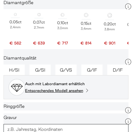
Diamantgröße
0,05ct
0,07ct
0,10ct
0,15ct
0,20ct
0,
2,4mm
2,7mm
3,0mm
3,4mm
3,8mm
4
€ 562
€ 639
€ 717
€ 814
€ 901
€ 
Diamantqualität
H/SI
G/SI
G/VS
G/IF
D/IF
Auch mit Labordiamant erhältlich
Entsprechendes Modell ansehen
Ringgröße
Gravur