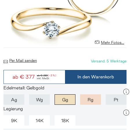
Mehr Fotos...
Per Mail senden
Versand: 5 Werktage
ab
€ 377
ab
€ 389
(-3 %)
In den Warenkorb
inkl. MwSt.
Edelmetall: Gelbgold
Ag
Wg
Gg
Rg
Pt
Legierung
9K
14K
18K