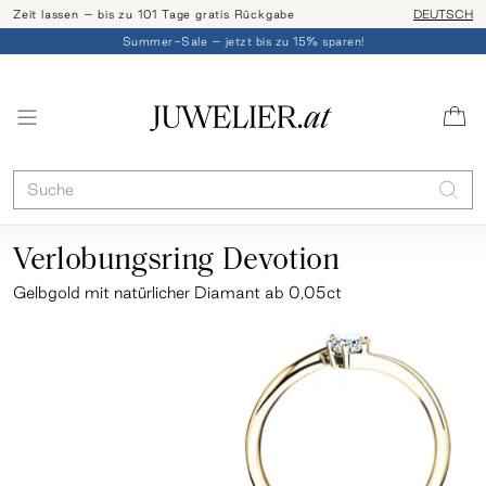
Zeit lassen – bis zu 101 Tage gratis Rückgabe
Ringgröße l
DEUTSCH
Summer-Sale – jetzt bis zu 15% sparen!
Verlobungsring Devotion
Gelbgold
mit natürlicher Diamant ab 0,05ct