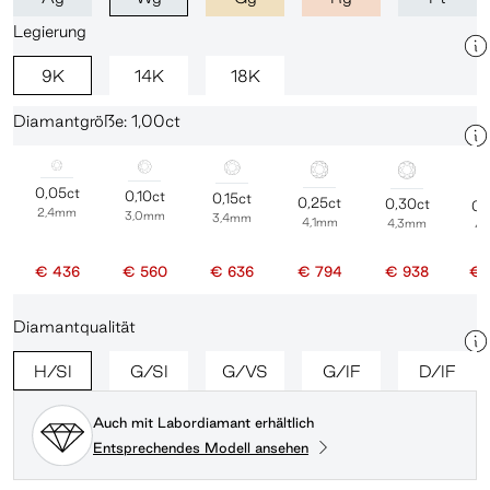
Legierung
9K
14K
18K
Diamantgröße: 1,00ct
0,05ct
0,10ct
0,15ct
0,25ct
0,30ct
0,
2,4mm
3,0mm
3,4mm
4,1mm
4,3mm
4
€ 436
€ 560
€ 636
€ 794
€ 938
€ 
Diamantqualität
H/SI
G/SI
G/VS
G/IF
D/IF
Auch mit Labordiamant erhältlich
Entsprechendes Modell ansehen