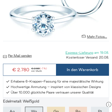
Mehr Fotos...
Express-Lieferung
am
19.08.
Per Mail senden
Kostenloser Versand:
20.08.
€ 2.780
€ 2.989
(-7 %)
In den Warenkorb
inkl. MwSt.
Erhabene 6-Krappen-Fassung für eine majestätische Wirkung
Hochwertige Anmutung – inspiriert von klassischen Designs
Über 10.000 glückliche Paare vertrauen unserer Qualität
Edelmetall: Weißgold
Ag
Wg
Gg
Rg
Pt