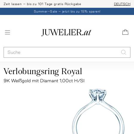
Zeit lassen – bis zu 101 Tage gratis Rückgabe
Ringgröße l
DEUTSCH
Summer-Sale – jetzt bis zu 15% sparen!
Verlobungsring Royal
9K Weißgold mit Diamant 1,00ct H/SI