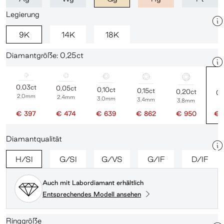
Legierung
9K
14K
18K
Diamantgröße: 0,25ct
0,03ct
0,05ct
0,10ct
0,15ct
0,20ct
0,
2,0mm
2,4mm
3,0mm
3,4mm
3,8mm
4
€ 397
€ 474
€ 639
€ 862
€ 950
€ 
Diamantqualität
H/SI
G/SI
G/VS
G/IF
D/IF
Auch mit Labordiamant erhältlich
Entsprechendes Modell ansehen
Ringgröße