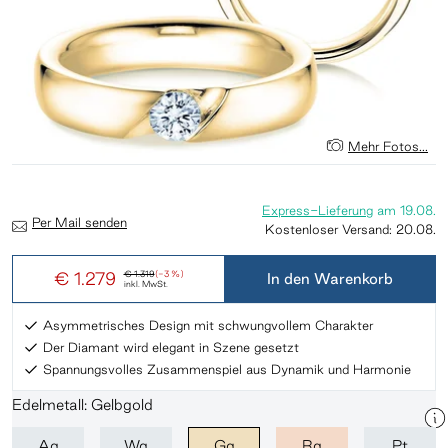
Mehr Fotos...
Express-Lieferung
am
19.08.
Per Mail senden
Kostenloser Versand:
20.08.
€ 1.279
€ 1.319
(-3 %)
In den Warenkorb
inkl. MwSt.
Asymmetrisches Design mit schwungvollem Charakter
Der Diamant wird elegant in Szene gesetzt
Spannungsvolles Zusammenspiel aus Dynamik und Harmonie
Edelmetall: Gelbgold
Ag
Wg
Gg
Rg
Pt