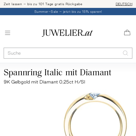
Zeit lassen – bis zu 101 Tage gratis Rückgabe
Ringgröße l
DEUTSCH
Summer-Sale – jetzt bis zu 15% sparen!
Spannring Italic mit Diamant
9K Gelbgold mit Diamant 0,25ct H/SI