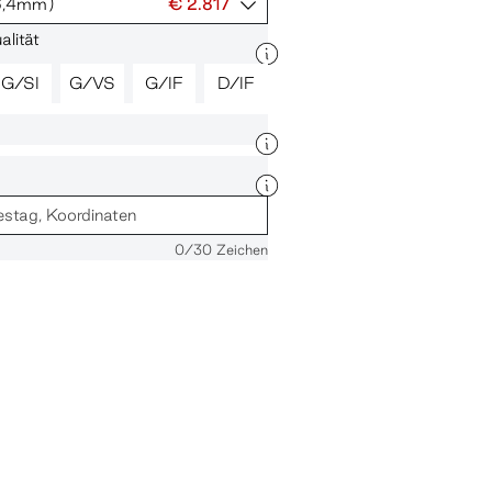
6,4mm)
€ 2.817
lität
G/SI
G/VS
G/IF
D/IF
0
/30 Zeichen