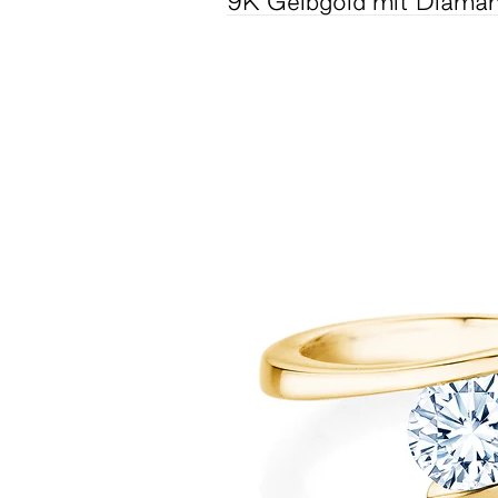
9K Gelbgold mit Diaman