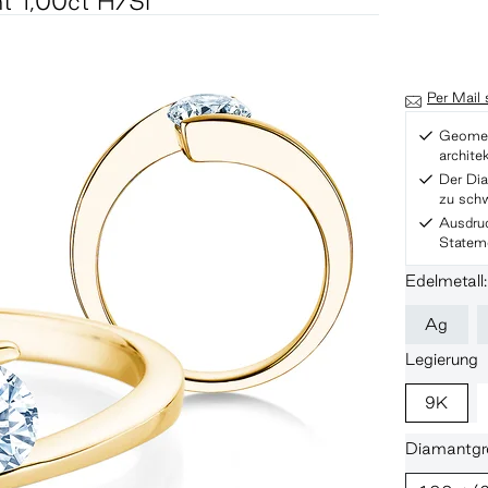
t 1,00ct H/SI
Per Mail
Geometr
archit
Der Di
zu sch
Ausdru
Statem
Edelmetall
Ag
Legierung
9K
Diamantgr