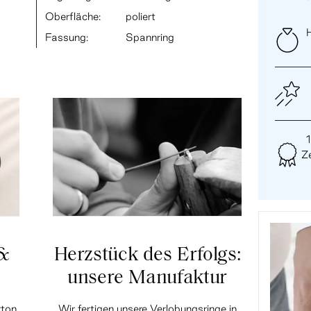
Oberfläche:
poliert
H
Fassung:
Spannring
Ze
 &
Herzstück des Erfolgs:
unsere Manufaktur
rton
Wir fertigen unsere Verlobungsringe in