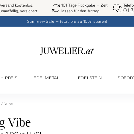
Telef
Versand kostenlos,
101 Tage Rückgabe – Zeit
01 3
unauffällig, versichert
lassen für den Antrag
Summer-Sale – jetzt bis zu 15% sparen!
H PREIS
EDELMETALL
EDELSTEIN
SOFOR
Vibe
g Vibe