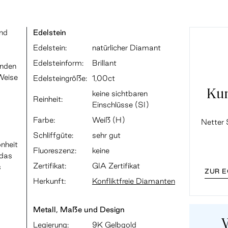
und
Edelstein
Edelstein:
natürlicher Diamant
Edelsteinform:
Brillant
lnden
Weise
Edelsteingröße:
1,00ct
Ku
keine sichtbaren
Reinheit:
Einschlüsse (SI)
Farbe:
Weiß (H)
Netter 
Schliffgüte:
sehr gut
nheit
Fluoreszenz:
keine
 das
Zertifikat:
GIA Zertifikat
s
ZUR 
Herkunft:
Konfliktfreie Diamanten
Metall, Maße und Design
Legierung:
9K Gelbgold