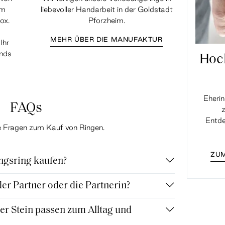
em
liebevoller Handarbeit in der Goldstadt
ox.
Pforzheim.
MEHR ÜBER DIE MANUFAKTUR
Ihr
ands
Hoc
Eherin
FAQs
z
Entde
te Fragen zum Kauf von Ringen.
ZUM
ngsring kaufen?
r Partner oder die Partnerin?
r Stein passen zum Alltag und