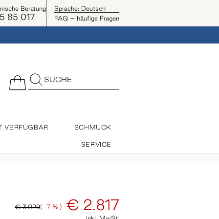
onische Beratung
Sprache:
Deutsch
5 85 017
FAQ – häufige Fragen
SUCHE
T VERFÜGBAR
SCHMUCK
SERVICE
€ 2.817
€ 3.029
(-7 %)
inkl. MwSt.