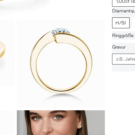
1,00ct
(
Diamantqua
H/SI
Ringgröße
Gravur