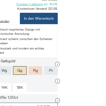
Express-Lieferung
am
19.08.
Kostenloser Versand:
20.08.
In den Warenkorb
 senden
isch inspiriertes Design mit
ektonischer Anmutung
amant scheint zwischen den Schienen
weben
cksstark und modern ein echtes
ent
: Gelbgold
Wg
Gg
Rg
Pt
14K
18K
öße: 1,00ct